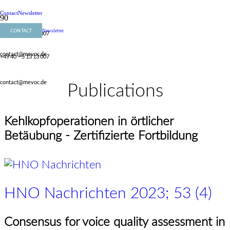
Contact
Newsletter
CONTACT
Newsletter
+49 40 – 5 13 13 007
contact@mevoc.de
+49 40 – 5 13 13 007
contact@mevoc.de
Publications
Kehlkopfoperationen in örtlicher
Betäubung - Zertifizierte Fortbildung
HNO Nachrichten 2023; 53 (4)
Consensus for voice quality assessment in