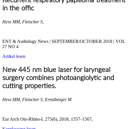
Recurrent respiratory papilloma treatment
in the offic
Hess MM, Fleischer S,
ENT & Audiology News | SEPTEMBER/OCTOBER 2018 | VOL
27 NO 4
Artikel lesen
New 445 nm blue laser for laryngeal
surgery combines photoangiolytic and
cutting properties.
Hess MM, Fleischer S, Ernstberger M
Eur Arch Oto-Rhino-L 275(6), 2018, 1557–1567,
Kurzfassung lesen