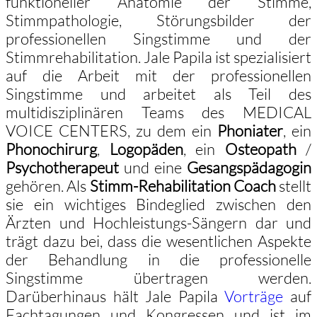
funktioneller Anatomie der Stimme,
Stimmpathologie, Störungsbilder der
professionellen Singstimme und der
Stimmrehabilitation. Jale Papila ist spezialisiert
auf die Arbeit mit der professionellen
Singstimme und arbeitet als Teil des
multidisziplinären Teams des MEDICAL
VOICE CENTERS, zu dem ein
Phoniater
, ein
Phonochirurg
,
Logopäden
, ein
Osteopath
/
Psychotherapeut
und eine
Gesangspädagogin
gehören. Als
Stimm-Rehabilitation Coach
stellt
sie ein wichtiges Bindeglied zwischen den
Ärzten und Hochleistungs-Sängern dar und
trägt dazu bei, dass die wesentlichen Aspekte
der Behandlung in die professionelle
Singstimme übertragen werden.
Darüberhinaus hält Jale Papila
Vorträge
auf
Fachtagungen und Kongressen und ist im