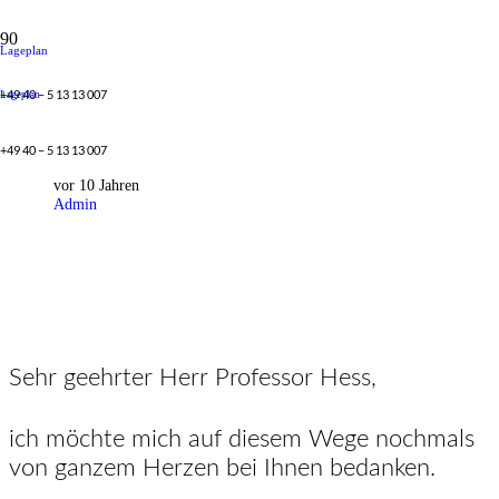
Lageplan
+49 40 – 5 13 13 007
Lageplan
Stimmlippenlähmung
+49 40 – 5 13 13 007
vor 10 Jahren
Admin
Sehr geehrter Herr Professor Hess,
ich möchte mich auf diesem Wege nochmals
von ganzem Herzen bei Ihnen bedanken.