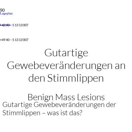
Lageplan
+49 40 – 5 13 13 007
Lageplan
+49 40 – 5 13 13 007
Gutartige
Gewebeveränderungen an
den Stimmlippen
Benign Mass Lesions
Gutartige Gewebeveränderungen der
Stimmlippen – was ist das?