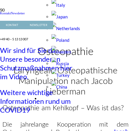
Kontakt
Newsletter
+49 40 – 5 13 13 007
KONTAKT
NEWSLETTER
+49 40 – 5 13 13 007
Wir sind für Sie da.
Osteopathie
Unsere besonderen
Schutzmaßnahmen hier
Laryngeale Osteopathische
im Video.
Manipulation nach Jacob
Lieberman
Weitere wichtige
Informationen rund um
Osteopathie am Kehlkopf – Was ist das?
COVID19
Die jahrelange Kooperation mit dem