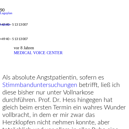
Lageplan
+49 40 – 5 13 13 007
Lageplan
Untersuchungsangst
+49 40 – 5 13 13 007
vor 8 Jahren
MEDICAL VOICE CENTER
Als absolute Angstpatientin, sofern es
Stimmbanduntersuchungen
betrifft, ließ ich
diese bisher nur unter Vollnarkose
durchführen. Prof. Dr. Hess hingegen hat
gleich beim ersten Termin ein wahres Wunder
vollbracht, in dem er mir zwar das
Herzklopfen nicht nehmen konnte, aber