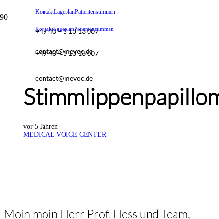
Kontakt
Lageplan
Patientenstimmen
Kontakt
Lageplan
Patientenstimmen
+49 40 – 5 13 13 007
contact@mevoc.de
+49 40 – 5 13 13 007
contact@mevoc.de
Stimmlippenpapillo
vor 5 Jahren
MEDICAL VOICE CENTER
Moin moin Herr Prof. Hess und Team,