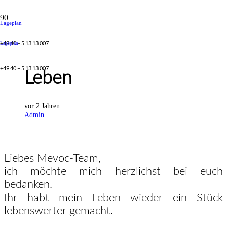
Lageplan
+49 40 – 5 13 13 007
Lageplan
R-CPD Ein neues
+49 40 – 5 13 13 007
Leben
vor 2 Jahren
Admin
Liebes Mevoc-Team,
ich möchte mich herzlichst bei euch
bedanken.
Ihr habt mein Leben wieder ein Stück
lebenswerter gemacht.