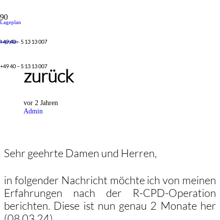
Lageplan
+49 40 – 5 13 13 007
Lageplan
R-CPD Lebensqualität
+49 40 – 5 13 13 007
zurück
vor 2 Jahren
Admin
Sehr geehrte Damen und Herren,
in folgender Nachricht möchte ich von meinen
Erfahrungen nach der R-CPD-Operation
berichten. Diese ist nun genau 2 Monate her
(08.03.24).