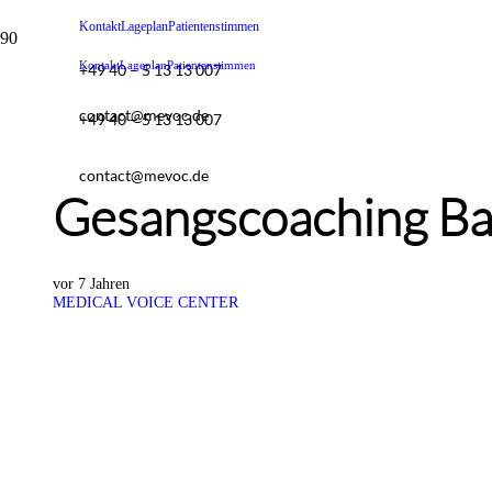
Kontakt
Lageplan
Patientenstimmen
Kontakt
Lageplan
Patientenstimmen
+49 40 – 5 13 13 007
contact@mevoc.de
+49 40 – 5 13 13 007
contact@mevoc.de
Gesangscoaching Ba
vor 7 Jahren
MEDICAL VOICE CENTER