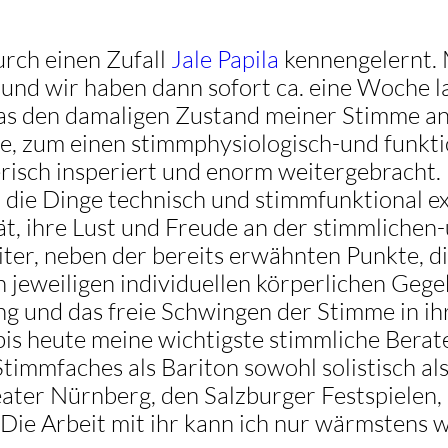
urch einen Zufall
Jale Papila
kennengelernt. M
r und wir haben dann sofort ca. eine Woche la
as den damaligen Zustand meiner Stimme anbe
be, zum einen stimmphysiologisch-und funkti
risch insperiert und enorm weitergebracht.
die Dinge technisch und stimmfunktional ex
t, ihre Lust und Freude an der stimmlichen-
ter, neben der bereits erwähnten Punkte, di
n jeweiligen individuellen körperlichen Geg
ng und das freie Schwingen der Stimme in i
 bis heute meine wichtigste stimmliche Berate
timmfaches als Bariton sowohl solistisch al
eater Nürnberg, den Salzburger Festspielen
 Die Arbeit mit ihr kann ich nur wärmstens 