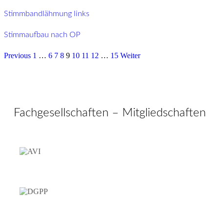
Stimmbandlähmung links
Stimmaufbau nach OP
Previous
1
…
6
7
8
9
10
11
12
…
15
Weiter
Fachgesellschaften – Mitgliedschaften