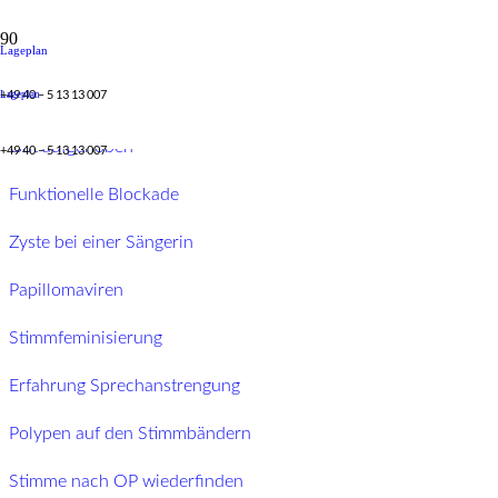
Lageplan
Erfahrungen
+49 40 – 5 13 13 007
Lageplan
Gut aufgehoben
+49 40 – 5 13 13 007
Funktionelle Blockade
Zyste bei einer Sängerin
Papillomaviren
Stimmfeminisierung
Erfahrung Sprechanstrengung
Polypen auf den Stimmbändern
Stimme nach OP wiederfinden