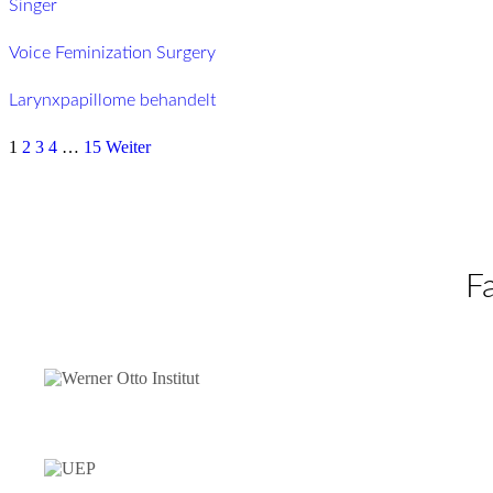
Singer
Voice Feminization Surgery
Larynxpapillome behandelt
1
2
3
4
…
15
Weiter
F