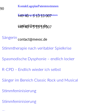
Kontakt
Lageplan
Patientenstimmen
Kontakt
Lageplan
Patientenstimmen
+49 40 – 5 13 13 007
Erfahrungen
contact@mevoc.de
+49 40 – 5 13 13 007
Sängerin
contact@mevoc.de
Stimmtherapie nach veritabler Spielkrise
Spasmodische Dysphonie – endlich locker
R-CPD – Endlich wieder ich selbst
Sänger im Bereich Classic Rock und Musical
Stimmfeminisierung
Stimmfeminisierung