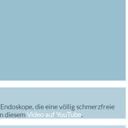
ndoskope, die eine völlig schmerzfreie
in diesem
Video auf YouTube
.