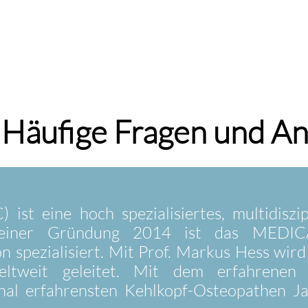
 Häufige Fragen und A
eine hoch spezialisiertes, multidiszip
 seiner Gründung 2014 ist das MEDI
ion spezialisiert. Mit Prof. Markus Hess
weltweit geleitet. Mit dem erfahrenen
al erfahrensten Kehlkopf-Osteopathen J