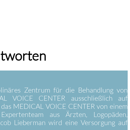
ntworten
linäres Zentrum für die Behandlung von
CAL VOICE CENTER ausschließlich auf
 wird das MEDICAL VOICE CENTER von einem
 Expertenteam aus Ärzten, Logopäden,
acob Lieberman wird eine Versorgung auf