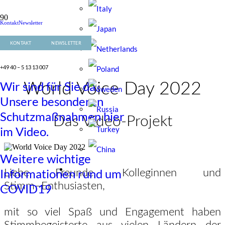
Kontakt
Newsletter
+49 40 – 5 13 13 007
KONTAKT
NEWSLETTER
+49 40 – 5 13 13 007
Wir sind für Sie da.
World Voice Day 2022
Unsere besonderen
Schutzmaßnahmen hier
Das Video-Projekt
im Video.
Weitere wichtige
Informationen rund um
Liebe Freunde, Kolleginnen und
Stimm
–
Enthusiasten,
COVID19
mit so viel Spaß und Engagement haben