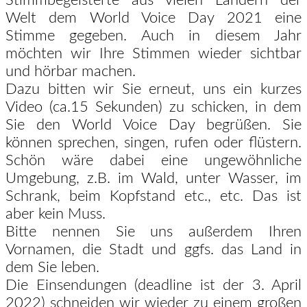
Stimmbegeisterte aus vielen
Ländern
der
Welt dem World Voice Day 2021 eine
Stimme gegeben. Auch
in diesem Jahr
möchten wir Ihre Stimmen wieder sichtbar
und hörbar
machen.
Dazu bitten wir Sie erneut, uns ein kurzes
Video (ca.15 Sekunden) zu
schicken, in dem
Sie den World Voice Day begrüßen. S
ie
können sprechen,
singen,
rufen
oder
flüstern.
Schön
wäre
dabei
eine
ungewöhnliche
Umgebung, z.B. im Wald, unter Wasser, im
Schrank, beim Kopfstand etc.,
etc. Das ist
aber kein Muss.
Bitte nennen Sie uns außerdem Ihren
Vornamen, die Stadt und ggfs. das
Land in
dem Sie leben.
Die Einsendungen (deadline ist der 3. April
2022) schneiden wir wieder zu
einem großen