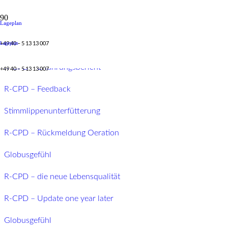
Lageplan
Erfahrungen
+49 40 – 5 13 13 007
Lageplan
R-CPD – Erfahrungsbericht
+49 40 – 5 13 13 007
R-CPD – Feedback
Stimmlippenunterfütterung
R-CPD – Rückmeldung Oeration
Globusgefühl
R-CPD – die neue Lebensqualität
R-CPD – Update one year later
Globusgefühl